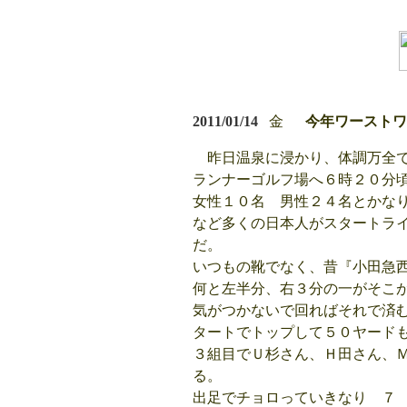
2011/01/14
金
今年ワーストワ
昨日温泉に浸かり、体調万全で
ランナーゴルフ場へ６時２０分
女性１０名 男性２４名とかな
など多くの日本人がスタートラ
だ。
いつもの靴でなく、昔『小田急
何と左半分、右３分の一がそこ
気がつかないで回ればそれで済
タートでトップして５０ヤード
３組目でＵ杉さん、Ｈ田さん、
る。
出足でチョロっていきなり ７