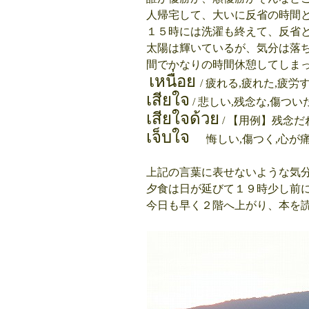
人帰宅して、大いに反省の時間
１５時には洗濯も終えて、反省
太陽は輝いているが、気分は落
間でかなりの時間休憩してしま
เหนื่อย
/ 疲れる,疲れた,疲労
เสียใจ
/ 悲しい,残念な,傷ついた
เสียใจด้วย
/ 【用例】残念だね。si
เจ็บใจ
悔しい,傷つく,心が痛む /
上記の言葉に表せないような気
夕食は日が延びて１９時少し前
今日も早く２階へ上がり、本を