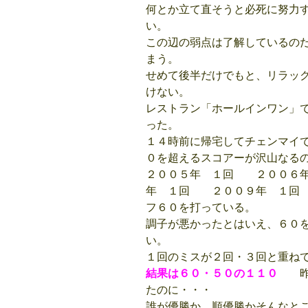
何とか立て直そうと必死に努力
い。
この辺の弱点は了解しているの
まう。
せめて後半だけでもと、リラッ
けない。
レストラン「ホールインワン」
った。
１４時前に帰宅してチェンマイ
０を超えるスコアーが沢山なる
２００５年 １回 ２００６
年 １回 ２００９年 １回
フ６０を打っている。
調子が悪かったとはいえ、６０
い。
１回のミスが２回・３回と重ね
結果は６０・５０の１１０
昨日
たのに・・・
誰が優勝か、順優勝かそんなと