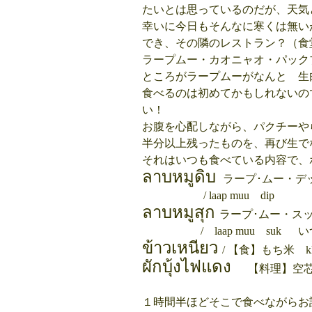
たいとは思っているのだが、天気
幸いに今日もそんなに寒くは無い
でき、その隣のレストラン？（食
ラープムー・カオニャオ・パック
ところがラープムーがなんと 生
食べるのは初めてかもしれないの
い！
お腹を心配しながら、パクチーや
半分以上残ったものを、再び生で
それはいつも食べている内容で、
ลาบหมู
ดิบ
ラープ･ムー・デ
/ laap muu dip
ลาบหมู
สุก
ラープ･ムー・ス
/ laap muu s
ข้าวเหนียว
/ 【食】もち米 kha
ผักบุ้งไฟแดง
【料理】空芯菜炒め
１時間半ほどそこで食べながらお