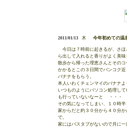
2011/01/13
木
今年初めての温
今日は７時前に起きるが、さほ
ら出して入れると香りがよく美味
散歩から帰った理恵さんとそのコ
かかるとこの３日間でバンコク近
バナナをもらう。
本人いわくチェンマイのバナナよ
いつものようにパソコン処理して
も行っていないなーと ・・・
その気になってしまい、１０時半
家からだと約３０分から４０分か
で。
家にはバスタブがないので月に一