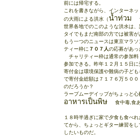
前には帰宅する。
これを書きながら、インターネッ
น้ำท่วม
の大雨による洪水（
世界各地でのこのような洪水は、
タイでもまだ南部の方では被害が
もう一つのニュースは東京マラソ
ティー枠に
７０７人
の応募があっ
チャリティー枠は通常の参加料
参加できる。昨年１２月１５日に
寄付金は環境保護や難病の子ども
で寄付金総額は７１７６万５００
のだろうか？
ラープムーデイップがちょっと心
อาหารเป็นพิษ
食中毒,食あたり 
１８時半過ぎに家で夕食も食べれ
てから、ちょっとギター練習をし
したいものだ。