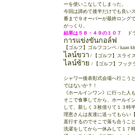
ーを使いこなしてしまった。
今回は諦めて後半だけでも良い
番まで９オーバーが最終ロング
がっくり。
結果は５８・４９の１０７
ドラ
การแข่งขันกอล์ฟ
【ゴルフ】ゴルフコンペ / kaan kheng
ไลน์ขวา
/ 【ゴルフ】スライスライ
ไลน์ซ้าย
/ 【ゴルフ】フックライン
シャワー後表彰式会場へ行こう
ではないか？！
《ホールインワン》に行った人
そこで食事してから、ホールイ
して、新しく３枚借りて１３時
理恵さんは友達に送ってもらい
直行するのでそこで落ち合うこ
洗濯をしてから一休みして１７