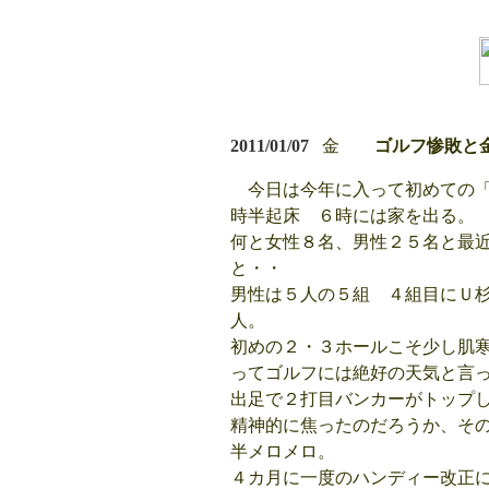
2011/01/07
金
ゴルフ惨敗と
今日は今年に入って初めての
時半起床 ６時には家を出る。
何と女性８名、男性２５名と最
と・・
男性は５人の５組 ４組目にＵ
人。
初めの２・３ホールこそ少し肌
ってゴルフには絶好の天気と言
出足で２打目バンカーがトップ
精神的に焦ったのだろうか、そ
半メロメロ。
４カ月に一度のハンディー改正