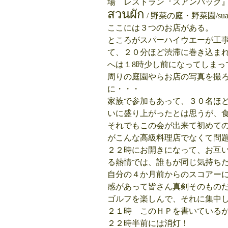
場 レストラン『スアンパック
สวนผัก
/ 野菜の庭・野菜園/suan
ここには３つのお店がある。
ところがスパーハイウエーが工
て、２０分ほど渋滞に巻き込ま
へは１8時少し前になってしまっ
周りの庭園やらお店の写真を撮
に・・・
家族で参加もあって、３０名ほ
いに盛り上がったとは思うが、
それでもこの会が出来て初めて
がこんな高級料理店でなくて問題
２２時にお開きになって、お互
る熱情では、誰もが同じ気持ち
自分の４か月前からのスコアー
感があって皆さん真剣そのもの
ゴルフを楽しんで、それに集中
２１時 このＨＰを書いている
２２時半前には消灯！