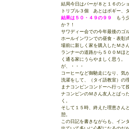
結局今日はパーが８と１６のシ
トリプル３個 あとはボギー、
結果は５０・４９の９９
もう少
か？！
サワディー会での今年最後のゴ
ホールインワンでの昼食・表彰
場前に新しく家を購入したＭさ
ランナーの道路から５００Ｍほ
く通る家にうらやましく思う。 
が、・・・
コーヒーなど御馳走になり、気
洗濯をして、（タイ語教室）の
まナコンピンコンドーへ行って
ナコンピンのＭさん友人とばっ
く。
そして１５時、終えた理恵さん
憩。
この日記を書きながらも、イン
出ていて多いに心配になるのだ