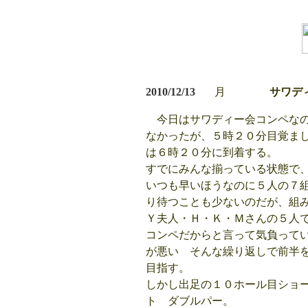
2010/12/13
月
サワディ
今日はサワディー会コンペな
なかったが、５時２０分目覚ま
は６時２０分に到着する。
すでにみんな揃っている状態で
いつも早いほうなのに５人の７
り待つことも少ないのだが、組
Ｙ夫人・Ｈ・Ｋ・Ｍさんの５人
コンペだからと言って気負って
が悪い そんな繰り返しで前半
目指す。
しかし出足の１０ホール目ショ
ト ダブルパー。