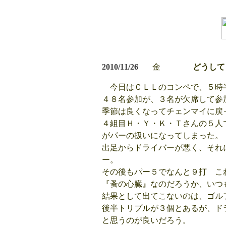
2010/11/26
金
どうしても
今日はＣＬＬのコンペで、５時
４８名参加が、３名が欠席して参
季節は良くなってチェンマイに戻
４組目Ｈ・Ｙ・Ｋ・Ｔさんの５人
がパーの扱いになってしまった。
出足からドライバーが悪く、それ
ー。
その後もパー５でなんと９打 こ
『蚤の心臓』なのだろうか、いつ
結果として出てこないのは、ゴル
後半トリプルが３個とあるが、ド
と思うのが良いだろう。