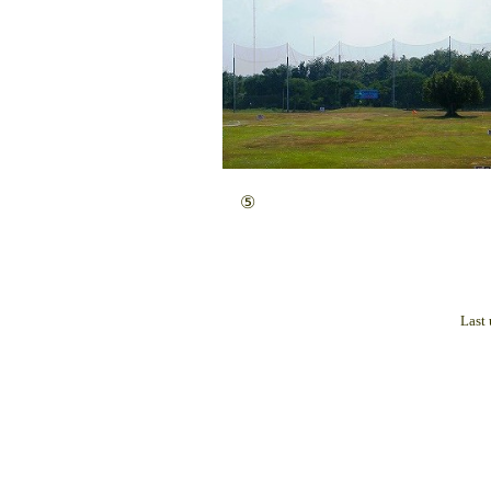
⑤
Last