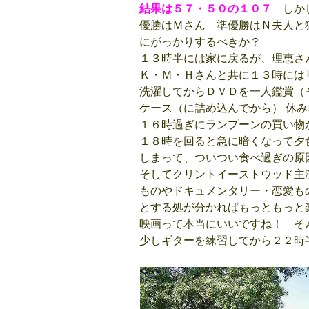
結果は５７・５０の１０７
しかし
優勝はＭさん 準優勝はＮ夫人と
にがっかりするべきか？
１３時半には家に戻るが、理恵さ
Ｋ・Ｍ・Ｈさんと共に１３時には
洗濯してからＤＶＤを一人鑑賞（
ケース（に詰め込んでから） 休
１６時過ぎにランプーンの買い物
１８時を回ると急に暗くなって夕
しまって、ついつい食べ過ぎの原
そしてクリントイーストウッド主
ものやドキュメンタリー・恋愛も
とする処が分かればもっともっと
映画って本当にいいですね！ そ
少しギターを練習してから２２時