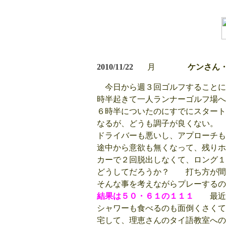
2010/11/22
月
ケンさん・
今日から週３回ゴルフすることに
時半起きて一人ランナーゴルフ場へ
６時半についたのにすでにスタート
なるが、どうも調子が良くない。
ドライバーも悪いし、アプローチも
途中から意欲も無くなって、残りホ
カーで２回脱出しなくて、ロング１
どうしてだろうか？ 打ち方が間
そんな事を考えながらプレーするの
結果は５０・６１の１１１
最近最
シャワーも食べるのも面倒くさくて
宅して、理恵さんのタイ語教室への