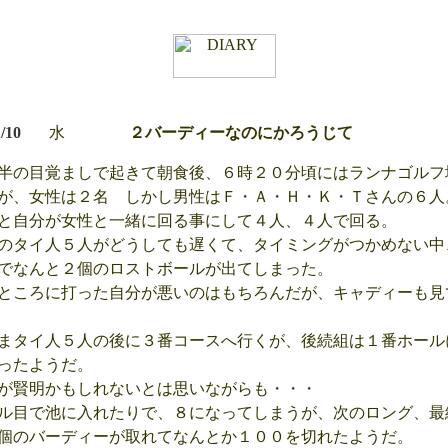
1/10
水
２バーディーなのにかろうじて
半の目覚ましで起きて朝食後、６時２０分頃にはランナゴルフ
が、女性は２名 しかし男性はＦ・Ａ・Ｈ・Ｋ・Ｔさんの６人
と自分が女性と一緒に回る事にして４人、４人で回る。
のタイ人５人がどうしても遅くて、タイミングがつかめない中
でなんと２個のロストボールが出てしまった。
ところに打った自分が悪いのはもちろんだが、キャディーも見
まタイ人５人の後に３番コースへ行くが、後続組は１番ホール
ったようだ。
が賢明かもしれないとは思いながらも・・・
ル目で池に入れたりで、８になってしまうが、次のロング、最
個のバーディーが取れてなんとか１００を切れたようだ。