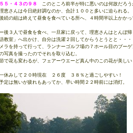
は５５・４３の９８
このところ前半が特に悪いのは何故だろう
理恵さんは今日絶好調なのか、合計１００と多いに迫られる。
後続の組は終えて昼食を食べている所へ、４時間半以上かかっ
ー後３人で昼食を食べ、一旦家に戻って、理恵さんはとんぼ帰
語教室」へ出かけ、自分は洗濯２回してからうとうとと・・・
メラを持って行って、ランナーゴルフ場の７ホール目のブーゲ
の写真を撮ったのでそれを取り込む。
節で花も変わるが、フェアーウエーど真ん中のこの花が美しい
一休みして２０時現在 ２６度 ３８％と過ごしやすい！
予定は無いが疲れもあってか、早い時間２２時前には消灯。