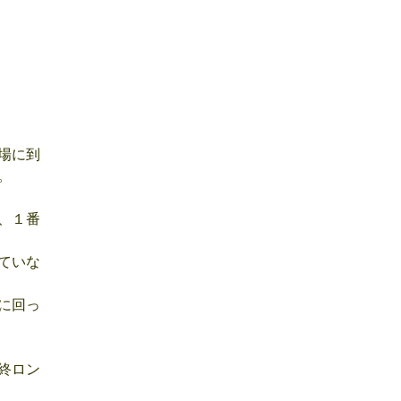
場に到
。
、１番
ていな
に回っ
終ロン