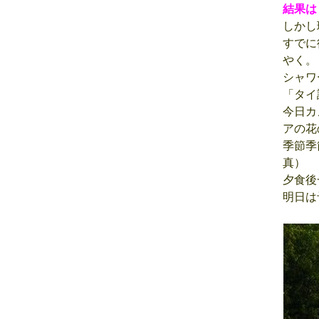
結果
しかし
すでに
やく。
シャワ
「タイ
今日カ
アの花
季節季
真）
夕食後
明日は