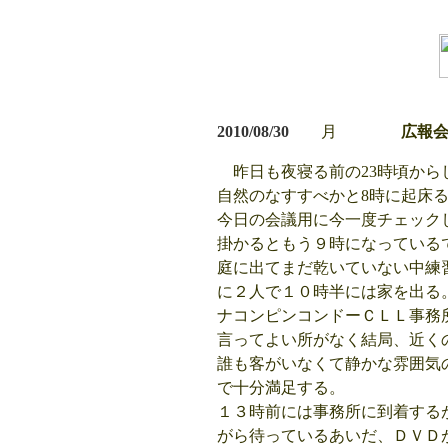
2010/08/30
月
広報
昨日も夜寝る前の23時頃から
自然のなすすべかと8時に起床
今日の会議用に今一度チェック
掛かるともう９時になっている
庭に出てまだ乾いていない中練
に２人で１０時半には家を出る
ナコンピンコンドーＣＬＬ事務
言ってよい所がなく結局、近く
誰も客がいなくて静かな雰囲気
で十分満足する。
１３時前には事務所に到着する
がら待っているあいだ、ＤＶＤ