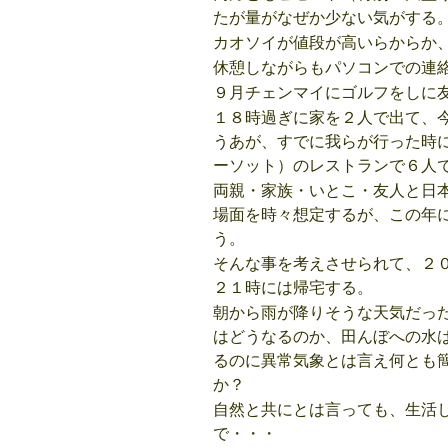
たが量がなぜか少ない気がする
カオソイが値段が高いらからか
休憩しながらもパソコンでの連
９月チェンマイにゴルフをしに
１８時過ぎに家を２人で出て、
うあが、すでに我らが行った時
ーソット）のレストランで６人
両親・家族・いとこ・友人と日
場面を時々想定するが、この年
う。
そんな事を考えさせられて、２
２１時には帰宅する。
朝から雨が降りそうな天気だっ
はどうなるのか、田んぼへの水
るのに異常気象とは言え何とも
か？
自然と共にとは言っても、生活
で・・・