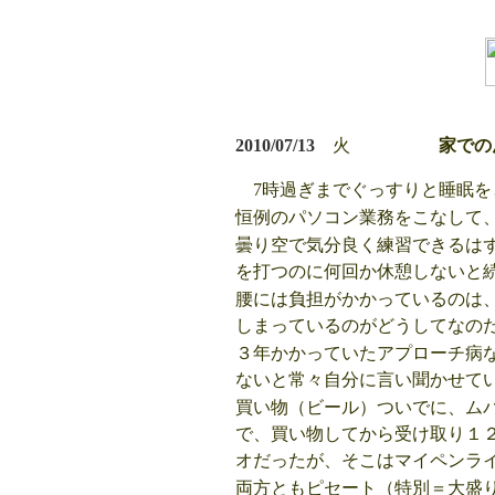
2010/07/13
火
家での
7時過ぎまでぐっすりと睡眠
恒例のパソコン業務をこなして
曇り空で気分良く練習できるは
を打つのに何回か休憩しないと
腰には負担がかかっているのは
しまっているのがどうしてなの
３年かかっていたアプローチ病
ないと常々自分に言い聞かせて
買い物（ビール）ついでに、ム
で、買い物してから受け取り１
オだったが、そこはマイペンラ
両方ともピセート（特別＝大盛