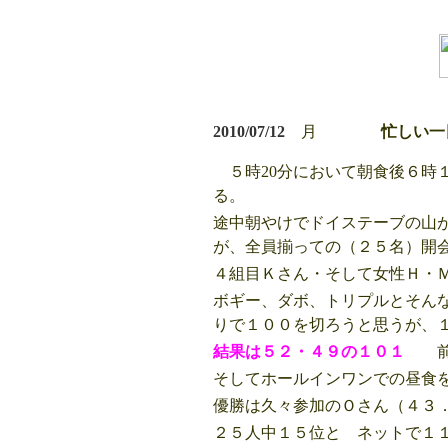
2010/07/12
月
忙しい
５時20分において朝食後６時
る。
途中朝やけでドイステーブの山
が、全員揃っての（２５名）開
４組目Ｋさん・そして女性Ｈ・
ボギー、ダボ、トリプルとそん
りで１００を切ろうと思うが、
結果は５２・４９の１０１
そしてホールインワンでの昼食
優勝は久々参加のＯさん（４３
２５人中１５位と ネットで１