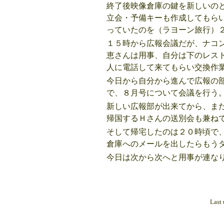
終了後映像倉庫の鍵を新しいの
立会・予備キーも作成してもら
っていたのを（ラヨーン旅行）
１５時から広報会議だが、ナコ
恵さんは用事、自分は下のレス
人に電話して来てもらい交換作
今日から自分から進んで広報の
で、８月号について会議を行う
新しい広報部が出来てから、ま
帰国するＨさんの送別会も兼ね
そして帰宅したのは２０時頃で
倉庫へのメールを出したらも
今日は次から次へと用事が連な
Last