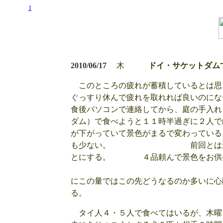
1
2010/06/17
木
ドイ・サケットダム
このところの疲れが蓄積しているとは思
ぐっすり休んで疲れを取れれば良いの
食後パソコンで連絡してから、庭の手入れ
ダム）で食べようと１１時半過ぎに２人で
が下がっていて景色がまるで変わってい
も少ない。 前回とは違ってその
とにする。 ４品頼んで景色をお
チェンマイの水が
にこの量ではこの先どうなるのか多いに心
タイ人４・５人で食べてはいるが、木曜