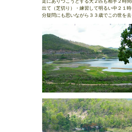
走にありつこうとする犬２匹も相手２
出て（芝切り）・練習して明るい中２１
分疑問にも思いながら３３歳でこの世を去