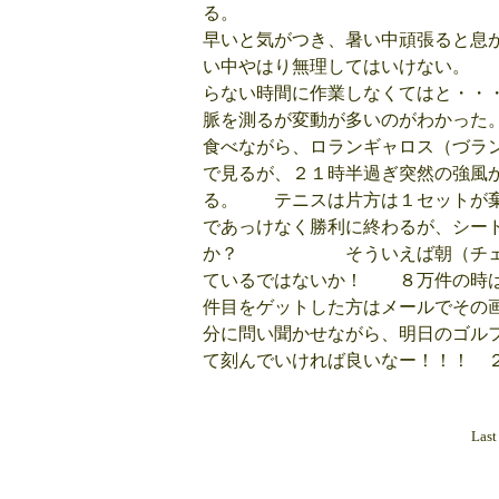
る。 のこぎりよ
早いと気がつき、暑い中頑張ると息
い中やはり無理してはいけな
らない時間に作業しなくては
脈を測るが変動が多いの
食べながら、ロランギャロス（づラ
で見るが、２１時半過ぎ突然の強風
る。 テニスは片方は１セットが棄
であっけなく勝利に終わるが、シー
か？ そういえば朝（チェンマ
ているではないか！ ８万件の時
件目をゲットした方はメールでその
分に問い聞かせながら、明日のゴル
て刻んでいければ良いなー！！！ 
Last