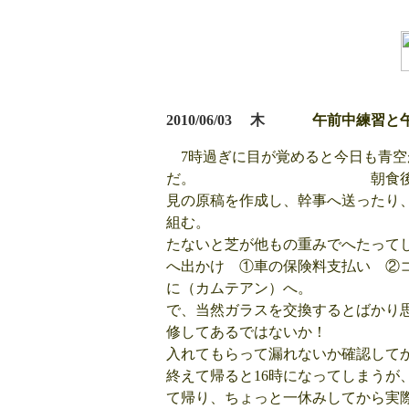
2010/06/03 木
午前中練習と
7時過ぎに目が覚めると今日も青
だ。 朝食後いつものよ
見の原稿を作成し、幹事へ送ったり
組む。 球の数が多
たないと芝が他もの重みでへたってし
へ出かけ ①車の保険料支払い ②
に（カムテアン）へ。
で、当然ガラスを交換するとばかり
修してあるでは
入れてもらって漏れないか確認してか
終えて帰ると16時になってしまうが
て帰り、ちょっと一休みしてから実