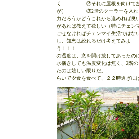
く ②それに屋根を向けて放水
が） ③2階のクーラーを入れて
力だろうがどうこれから
があれば教えて欲しい（特にチェ
ごせなければチェンマイ生活ではな
し、知恵は絞れるだけ考えてみよ
う！！！ 今日
の温度は、窓を開け放してあった
水播きしても温度変化は無く、2階
たのは嬉しい
らいで夕食を食べて、２２時過ぎに