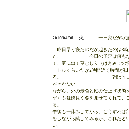
2010/04/06 火
一日家だが水遊び
昨日早く寝たのだが起きたのは8時
た。 今日の予定は何もないの
て、庭に出て草むしり（はさみでの
ートルくらいだが2時間近く時間が
る。 朝は昨日同様で霞が
がきかない。 昼食をリ
ながら、外の景色と庭の仕上げ状態
ゲ）も愛嬌良く姿を見せてくれて、
午後も一休みしてから、どうすれば
をしながら試してみるが、これだと
い。 ①庭の芝