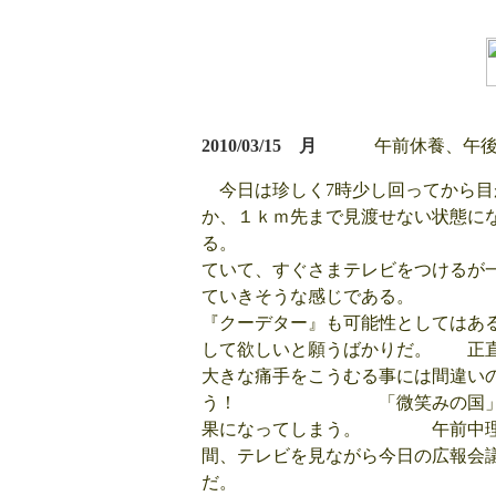
2010/03/15 月
午前休養、午後
今日は珍しく7時少し回ってから目
か、１ｋｍ先まで見渡せない状態に
る。 昨日のス
ていて、すぐさまテレビをつけるが
ていきそうな感
『クーデター』も可能性としてはあ
して欲しいと願うばかりだ。 正直
大きな痛手をこうむる事には間違い
う！ 「微笑みの国」と言わ
果になってしまう。 午前中理恵
間、テレビを見ながら今日の広報会
だ。 早めの昼食を