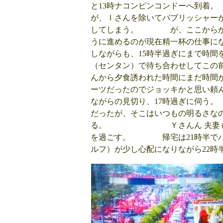
と13時ナコンピンコンドーへ到
が、Ｉさんを除いてパブリッシャー
してしまう。 が、ここからが始
うに進めるのが現在精一杯の
しながらも、15時半過ぎ
（センタン）で待ち合わせしてこの
んから夕食誘われた時間にまだ時
ーツだったのでジョッキかと思い頼
ながらの見切り、17時過ぎに伺う
だったが、そこはいつもの明るさな
る。 Ｙさんん 夫妻も参加し
を過ごす。 帰宅は21時半でバ
ルフ）が少し心配になりな