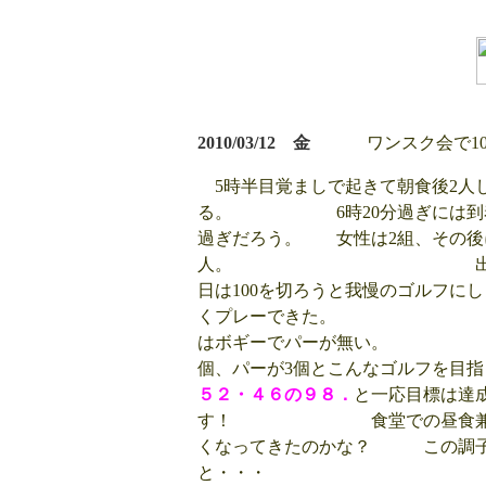
2010/03/12 金
ワンスク会で100
5時半目覚ましで起きて朝食後2人
る。 6時20分過ぎには到着す
過ぎだろう。 女性は2組、その後に
人。 出足でアプロー
日は100を切ろうと我慢のゴルフに
くプレーできた。 前
はボギーでパーが
個、パーが3個とこんな
５２・４６の９８．
と一応目標は達
す！ 食堂での昼食兼表彰式
くなってきたのかな？ この調子
と・・・ １３時過