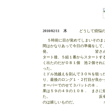
2010/02/11 木
どうして煩悩の世
５時前に目が覚めてしまいそのまま
間はかなりあって今日の準備をして
発。 皆さん時間通りに
タート後、５組１番からスタート
く出たのだがＯＢ１個 池２個それ
った。 後半
ミドル池越えを刻んで３ＯＮを狙っ
り、最後のロング１・２打目が良か
オーバーでのせ
果は５９の４９の１０８． まさに
た。 反省点はあるが、
のは嬉しいものだ。 ホール