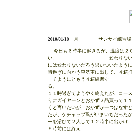
2010/01/18
月 サンサイ練習
今日も６時半に起きるが、温度は２０
い。 変わりないのは良い事
には変わりないだろう思いついたよう
時過ぎに向かう車洗車に出して、４箱
ーチようにともう４箱練習す
１１時過ぎてようやく終えたが、コー
りにガイヤーンとおかず２品買って１
くと言いたいが、おかずが一つはなす
たが、ケチャップ風が
ーを浴びて２人して１２時半に出かけ
５時前には終え