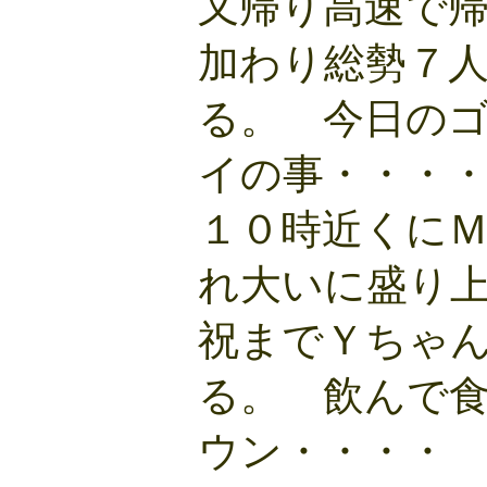
又帰り高速で
加わり総勢７
る。 今日の
イの事・・・
１０時近くに
れ大いに盛り
祝までＹちゃ
る。 飲んで
ウン・・・・