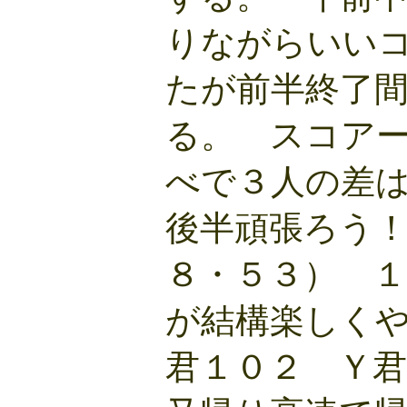
りながらいい
たが前半終了
る。 スコア
べで３人の差
後半頑張ろう
８・５３） 
が結構楽しく
君１０２ Ｙ