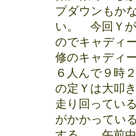
プダウンもか
い。 今回Ｙ
のでキャディ
修のキャディ
６人んで９時
の定Ｙは大叩
走り回ってい
がかかってい
する。 午前