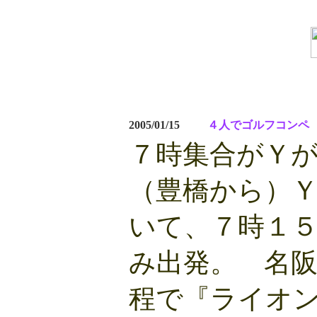
2005/01/15
４人でゴルフコンペ
７時集合がＹ
（豊橋から）
いて、７時１
み出発。 名
程で『ライオ