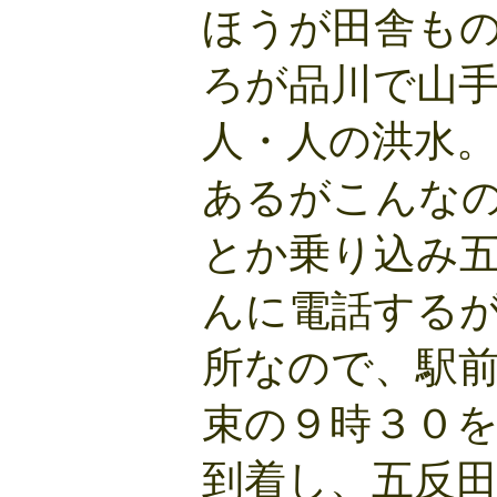
ほうが田舎も
ろが品川で山
人・人の洪水
あるがこんな
とか乗り込み
んに電話する
所なので、駅
束の９時３０
到着し、五反