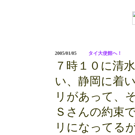
2005/01/05
タイ大使館へ！
７時１０に清
い、静岡に着
リがあって、
Ｓさんの約束
リになってる