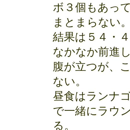
ボ３個もあっ
まとまらない
結果は５４・
なかなか前進
腹が立つが、
ない。
昼食はランナ
で一緒にラウ
る。