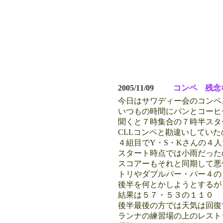
2005/11/09
コンペ 残念
今日はサワディー会のコンペ
いつもの時間にパンとコーヒ
聞くと７時集合の７時半スタ
CLLコンペと勘違いしてい
４組目でY・S・Kさんの４
スタート時点では小雨だった
スコアーもそれと同期して悪
トリやダブルパー・パー４の
後半を何とかしようとするが
結果は５７・５３の１１０
後半最後の方では天気は回復
ランナの練習場の上のレスト