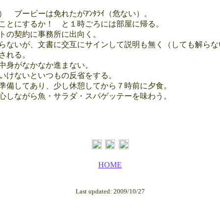
。
 ブービーは免れたがｱﾝﾀﾗｲ（危ない）。
ことにするか！ と１時ごろには部屋に帰る。
トの契約に事務所に出向く。
らないが、文書に交互にサインして説明も無く（しても解らな
される。
中身がなかなか進まない。
いけないといつもの反省をする。
準備してあり、少し休憩してから７時前に夕食。
心しながら魚・サラダ・スパゲッテーを味わう。
HOME
Last updated: 2009/10/27