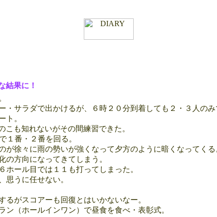
な結果に！
。
ー・サラダで出かけるが、６時２０分到着しても２・３人のみ
ート。
たのこも知れないがその間練習できた。
人で１番・２番を回る。
のが徐々に雨の勢いが強くなって夕方のように暗くなってくる
化の方向になってきてしまう。
６ホール目では１１も打ってしまった。
、思うに任せない。
するがスコアーも回復とはいかないなー。
ラン（ホールインワン）で昼食を食べ・表彰式。