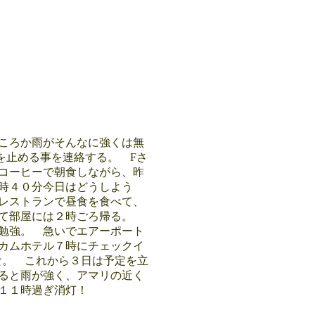
ころか雨がそんなに強くは無
を止める事を連絡する。 Fさ
コーヒーで朝食しながら、昨
時４０分今日はどうしよう
レストランで昼食を食べて、
って部屋には２時ごろ帰る。
勉強。 急いでエアーポート
カムホテル７時にチェックイ
食。 これから３日は予定を立
ると雨が強く、アマリの近く
て１１時過ぎ消灯！