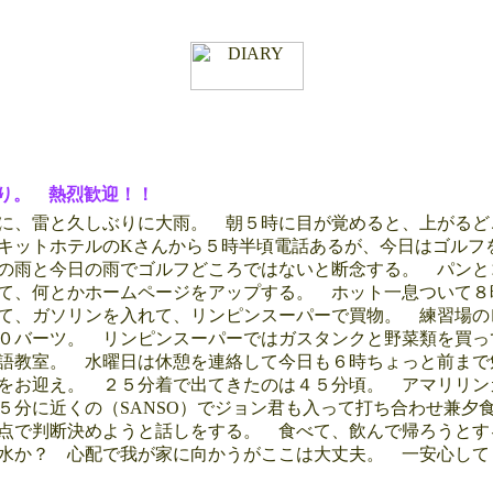
り。 熱烈歓迎！！
に、雷と久しぶりに大雨。 朝５時に目が覚めると、上がるど
キットホテルのKさんから５時半頃電話あるが、今日はゴルフ
の雨と今日の雨でゴルフどころではないと断念する。 パンと
て、何とかホームページをアップする。 ホット一息ついて８
て、ガソリンを入れて、リンピンスーパーで買物。 練習場の
００バーツ。 リンピンスーパーではガスタンクと野菜類を買
語教室。 水曜日は休憩を連絡して今日も６時ちょっと前まで
をお迎え。 ２５分着で出てきたのは４５分頃。 アマリリン
５分に近くの（SANSO）でジョン君も入って打ち合わせ兼夕
点で判断決めようと話しをする。 食べて、飲んで帰ろうとす
洪水か？ 心配で我が家に向かうがここは大丈夫。 一安心し