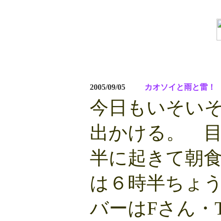
2005/09/05
カオソイと雨と雷！
今日もいそい
出かける。 目
半に起きて朝
は６時半ちょ
バーはFさん・