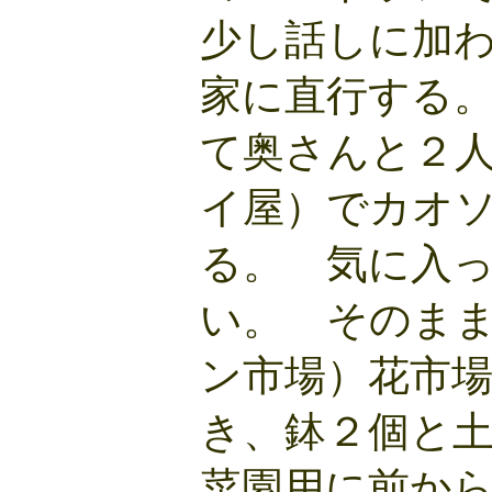
少し話しに加
家に直行する
て奥さんと２
イ屋）でカオ
る。 気に入
い。 そのま
ン市場）花市
き、鉢２個と
菜園用に前か