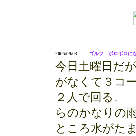
2005/09/03
ゴルフ ボロボロに
今日土曜日だ
がなくて３コー
２人で回る。
らのかなりの
ところ水がた