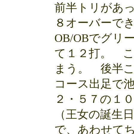
前半トリがあ
８オーバーでき
OB/OBでグ
て１２打。 
まう。 後半
コース出足で
２・５７の１
（王女の誕生
で、あわせて