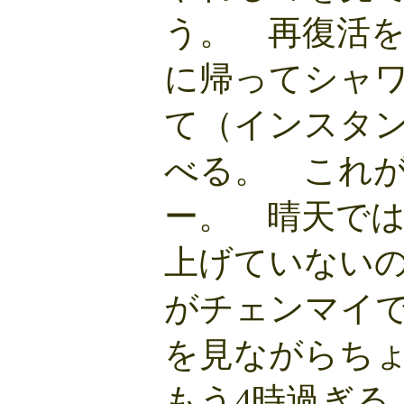
う。 再復活
に帰ってシャ
て（インスタ
べる。 これ
ー。 晴天で
上げていない
がチェンマイ
を見ながらち
もう4時過ぎる