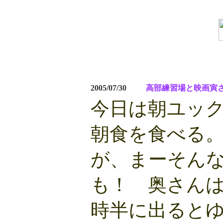
2005/07/30
高部練習場と映画寅
今日は朝ユッ
朝食を食べる
が、まーそん
も！ 奥さん
時半に出ると