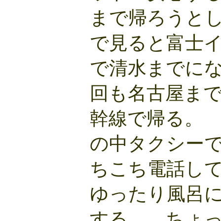
まで帰ろうと
で見ると富士
で清水までに
回も名古屋ま
幹線で帰る。
の中タクシー
ちこち電話し
ゆったり風呂
する。 ちょ