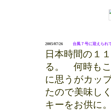
2005/07/26
台風７号に迎えられ
日本時間の１
る。 何時も
に思うがカッ
たので美味し
キーをお供に