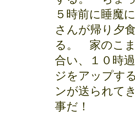
５時前に睡魔
さんが帰り夕
る。 家のこ
合い、１０時過
ジをアップす
ンが送られて
事だ！