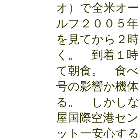
オ）で全米オ
ルフ２００５
を見てから２
く。 到着１
て朝食。 食
号の影響か機
る。 しかし
屋国際空港セ
ット一安心す