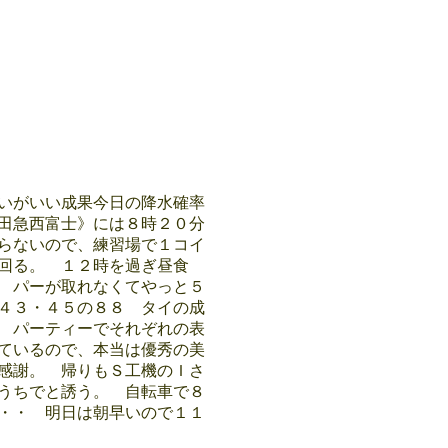
いがいい成果今日の降水確率
田急西富士》には８時２０分
らないので、練習場で１コイ
回る。 １２時を過ぎ昼食
 パーが取れなくてやっと５
４３・４５の８８ タイの成
 パーティーでそれぞれの表
ているので、本当は優秀の美
感謝。 帰りもＳ工機のＩさ
うちでと誘う。 自転車で８
・・ 明日は朝早いので１１