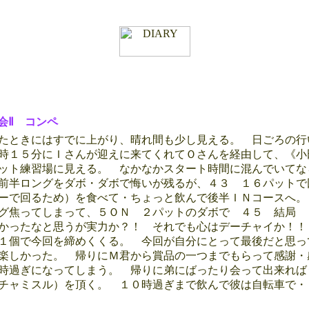
会Ⅱ コンペ
たときにはすでに上がり、晴れ間も少し見える。 日ごろの行
時１５分にＩさんが迎えに来てくれてＯさんを経由して、《小
ット練習場に見える。 なかなかスタート時間に混んでいてな
前半ロングをダボ・ダボで悔いが残るが、４３ １６パットで
ーで回るため）を食べて・ちょっと飲んで後半ＩＮコースへ。
グ焦ってしまって、５ＯＮ ２パットのダボで ４５ 結局 
かったなと思うが実力か？！ それでも心はデーチャイか！！
１個で今回を締めくくる。 今回が自分にとって最後だと思っ
楽しかった。 帰りにＭ君から賞品の一つまでもらって感謝・
時過ぎになってしまう。 帰りに弟にばったり会って出来れば
チャミスル）を頂く。 １０時過ぎまで飲んで彼は自転車で・