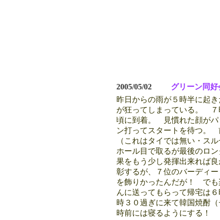
2005/05/02
グリーン同好
昨日からの雨が５時半に起き
が狂ってしまっている。 ７
頃に到着。 見慣れた顔がパ
ン打ってスタートを待つ。 
（これはタイでは無い・スル
ホール目で取るが最後のロン
果をもう少し発揮出来れば良
彰するが、７位のバーディー
を飾りかったんだが！ でも
んに送ってもらって帰宅は６
時３０過ぎに来て韓国焼酎（
時前には寝るようにする！