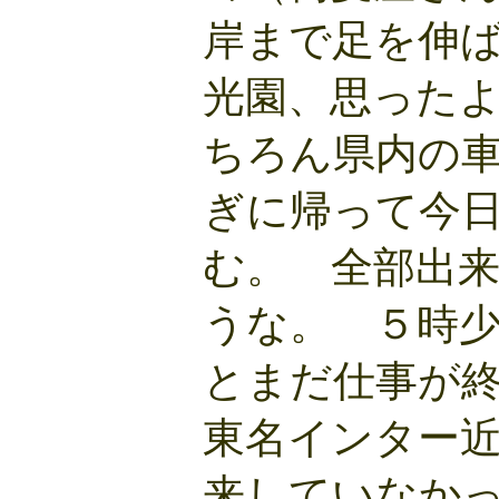
岸まで足を伸
光園、思った
ちろん県内の
ぎに帰って今
む。 全部出
うな。 ５時
とまだ仕事が
東名インター
来していなか