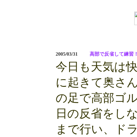
2005/03/31
高部で反省して練習
今日も天気は
に起きて奥さ
の足で高部ゴ
日の反省をし
まで行い、ド