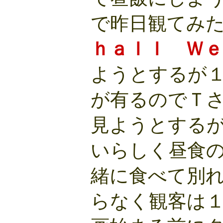
で昨日観てみ
ｈａｌｌ Ｗｅ
ようとするが
が有るのでＴ
見ようとする
いらしく昼食
緒に食べて別
らなく観客は